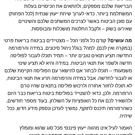
הבריאות שלכם מספקים, ולהתאים את הכיסויים בעלות
המשתלמת ביותר. כדאי לערוך שיחת ייעוץ שנתית (לכל הפחות)
עם סוכן הביטוח באשר לצרכים המשתנים שלכם והשינויים
שאירעו בשוק – ולקבל החלטות מושכלות ומבוססות.
מה עושים?
קודם כל ולפני הכל – מצטיידים בביטוח בריאות פרטי
(במקרה ואין לכם). למה? בגלל ניהול סיכונים. במידה והרפורמה
החדשה תציע תנאים טובים יותר – תמיד תוכלו לעבור לפוליסה
חדשה ולשפר את תנאי הביטוח. במידה והיא לא תציע שינוי
משמעותי – תוכלו לבחור אם להישאר עם הפוליסה הקיימת שלכם
או לעבור לחדשה. אבל במידה והרפורמה תרע את תנאי הביטוח,
לא תוכלו לחזור אחורה ולרכוש פוליסה בתנאים שהיו טרם
הרפורמה. ולכן, כדאי להצטייד בפוליסת ביטוח בריאות כבר היום
ולהשאיר לכם את כל האופציות על השולחן. בעוד מספר חודשים,
כשהרפורמה תיכנס לתוקף, נמשיך לעדכן ונספק מידע חדש, ככל
שיהיה.
האמור לעיל אינו מהווה ייעוץ פיננסי מכל סוג שהוא ומומלץ