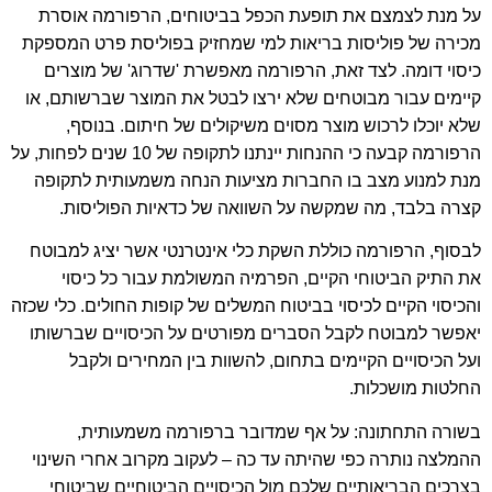
על מנת לצמצם את תופעת הכפל בביטוחים, הרפורמה אוסרת
מכירה של פוליסות בריאות למי שמחזיק בפוליסת פרט המספקת
כיסוי דומה. לצד זאת, הרפורמה מאפשרת 'שדרוג' של מוצרים
קיימים עבור מבוטחים שלא ירצו לבטל את המוצר שברשותם, או
שלא יוכלו לרכוש מוצר מסוים משיקולים של חיתום. בנוסף,
הרפורמה קבעה כי ההנחות יינתנו לתקופה של 10 שנים לפחות, על
מנת למנוע מצב בו החברות מציעות הנחה משמעותית לתקופה
קצרה בלבד, מה שמקשה על השוואה של כדאיות הפוליסות.
לבסוף, הרפורמה כוללת השקת כלי אינטרנטי אשר יציג למבוטח
את התיק הביטוחי הקיים, הפרמיה המשולמת עבור כל כיסוי
והכיסוי הקיים לכיסוי בביטוח המשלים של קופות החולים. כלי שכזה
יאפשר למבוטח לקבל הסברים מפורטים על הכיסויים שברשותו
ועל הכיסויים הקיימים בתחום, להשוות בין המחירים ולקבל
החלטות מושכלות.
בשורה התחתונה: על אף שמדובר ברפורמה משמעותית,
ההמלצה נותרה כפי שהיתה עד כה – לעקוב מקרוב אחרי השינוי
בצרכים הבריאותיים שלכם מול הכיסויים הביטוחיים שביטוחי