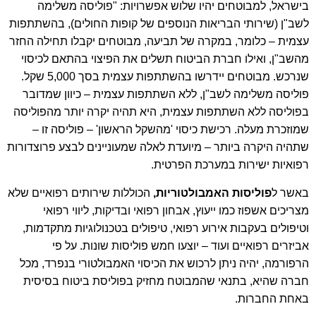
בישראל, למבוטחים יהיו שלוש אפשרויות: "פוליסה משלימה
לשב"ן (שירותי הבריאות הנוספים של קופות החולים), בהשתתפות
עצמית – כלומר, במקרה של תביעה, מבוטחים יקבלו תחילה החזר
מהשב"ן, ואילו חברת הביטוח תשלים את הפיצוי בהתאם לכיסוי
שנרכש. מבוטחים יידרשו בהשתתפות עצמית בסך 5,000 שקל.
פוליסה משלימה לשב"ן, ללא השתתפות עצמית – כיוון שמדובר
בפוליסה ללא השתתפות עצמית, היא תהיה יקרה יותר מהפוליסה
שמוזכרת מעלה. רכישת כיסוי 'מהשקל הראשון' – פוליסה זו –
שתהיה היקרה ביותר – מיועדת לאלה שמעוניינים לבצע פרוצדורות
רפואיות ישירות במערכת הפרטית.
באשר ל
פוליסות האמבולטוריות,
הכוללות שירותים רפואיים שלא
מצריכים אשפוז כמו ייעוץ, אבחון רפואי ובדיקות, ליווי רפואי
וטיפולים בעקבות אירוע רפואי, טיפולים בטכנולוגיות מתקדמות,
אביזרים רפואיים ועוד – יוצעו חמש פוליסות שונות. על פי
הרפורמה, יהיה ניתן לרכוש את הכיסוי האמבולטורי בנפרד, מכל
חברה שהיא, בתנאי שהמבוטח מחזיק בפוליסת ביטוח בסיסית
באחת החברות.