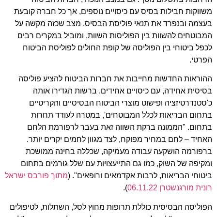
משווקות חבילות בסיס עם כיסויים נוספים, אך כל חברה קובעת
בעצמה ובנפרד את תנאי פוליסת הבסיס. מצב שכזה מקשה על
המבוטחים להשוות בין הפוליסות השוות, ומוביל במקרים רבים
לכפל ביטוחי בין הפוליסה של קופת החולים לפוליסת הביטוח
הפרטי.
ההוראות החדשות מחייבות את חברות הביטוח להציע פוליסה
בסיסית אחידה, עם כיסויים אחידים. ברשות הגדירו אותה
כ'סטנדרטיזציה ופישוט מוצרי הביטוח הבסיסיים והקריטיים
בתחום הבריאות לכלל המבוטחים', במטרה לעודד תחרות
בתחום. "הממונה ברקת השווה זאת בעבר לרפורמת הלחם
האחיד – לחם במחיר מפוקח, לצד מגוון לחמים יקרים יותר.
ברפורמה הושקעה עבודה מעמיקה, שכללה בחינה ממושכת
ומקיפה של השוק, כמו גם התייעצויות עם שלל גורמים בתחום
ביטוחי הבריאות, לרבות אקדמאים ורופאים". (
מתוך
פורבס
ישראל
רונית
מורגנשטרן
06.11.22
).
הפוליסה הבסיסית כוללת תרופות מחוץ לסל, השתלות, לטיפולים