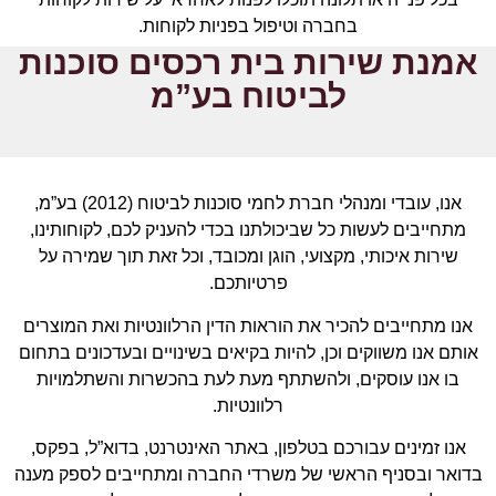
בחברה וטיפול בפניות לקוחות.
אמנת שירות בית רכסים סוכנות
החברה שומרת לעצמה את הזכות לעדכן את אמנת השירות
לביטוח בע”מ
בהתאם למדיניות החברה, כפי שתהא מעת לעת, ובכפוף לכל דין.
אנו, עובדי ומנהלי חברת לחמי סוכנות לביטוח (2012) בע”מ,
מתחייבים לעשות כל שביכולתנו בכדי להעניק לכם,
לקוחותינו,
שירות איכותי, מקצועי, הוגן ומכובד, וכל זאת תוך שמירה על
פרטיותכם.
אנו מתחייבים להכיר את הוראות הדין הרלוונטיות ואת המוצרים
אותם אנו משווקים וכן, להיות בקיאים בשינויים ובעדכונים בתחום
בו אנו עוסקים, ולהשתתף מעת לעת בהכשרות והשתלמויות
רלוונטיות.
אנו זמינים עבורכם בטלפון, באתר האינטרנט, בדוא”ל, בפקס,
בדואר ובסניף הראשי של משרדי החברה ומתחייבים לספק מענה